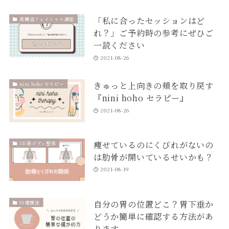
「私に合ったセッションはど
美構造フェイシャル講座
れ？」ご予約時の参考にぜひご
一読ください
2021-08-26
きゅっと上向きの頬を取り戻す
nini hoho セラピー
『nini hoho セラピー』
2021-08-26
痩せているのにくびれがないの
3D美ボディ整体
は肋骨が開いているせいかも？
2021-08-19
自分の胃の位置どこ？胃下垂か
SS健康法
どうか簡単に確認する方法があ
ります