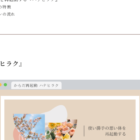
の特徴
ンの流れ
ヒラク』
からだ再起動 ハナヒラク