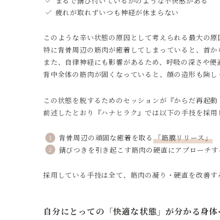
まるで錆び付いているかのような不快感がある
疲れが取れずいつも神経が休まらない
このような辛い状態の原因として考えられる最大の原
特に背骨周辺の筋肉が癒着してしまっていると、首か
また、自律神経にも影響があるため、呼吸の深さや便
背中全体の筋肉が固くなっていると、顔の造形も険し
この状態を脱するためのセッションが『からだ再起動
前述したとおり『ハナヒラク』では以下の手技を採用
背骨周辺の頑固な癒着を取る
「筋膜リリース」
錆びつきを引き起こす筋肉の硬直にアプローチす
採用している手技は全て、筋肉の凝り・硬直を改善す
自分にとっての「快適な状態」が分かる身体