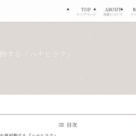
TOP
ABOUT
トップページ
当店について
メ
動する『ハナヒラク』
目次
を再起動する『ハナヒラク』