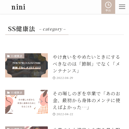
nini
予約
SS健康法
– category –
やけ食いをやめたいときにする
SS健康法
べきなのは「節制」でなく「メ
ンテナンス」
2022-04-29
その場しのぎを卒業で「あのお
SS健康法
金、最初から身体のメンテに使
えばよかった…」
2022-04-22
SS健康法