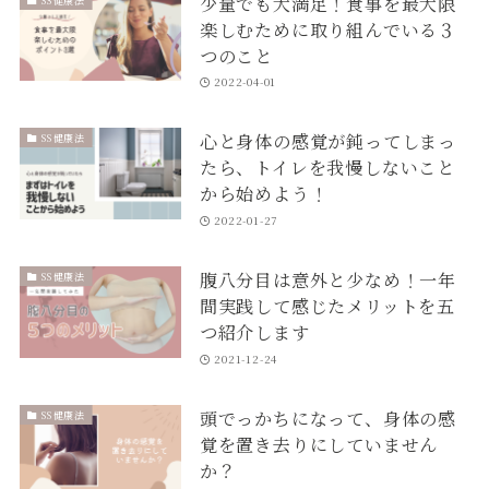
少量でも大満足！食事を最大限
楽しむために取り組んでいる３
つのこと
2022-04-01
心と身体の感覚が鈍ってしまっ
SS健康法
たら、トイレを我慢しないこと
から始めよう！
2022-01-27
腹八分目は意外と少なめ！一年
SS健康法
間実践して感じたメリットを五
つ紹介します
2021-12-24
頭でっかちになって、身体の感
SS健康法
覚を置き去りにしていません
か？