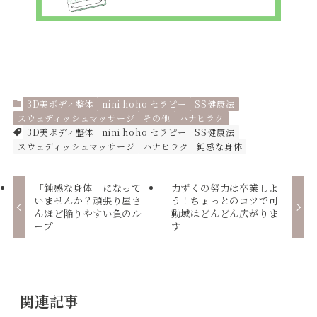
3D美ボディ整体
nini hoho セラピー
SS健康法
スウェディッシュマッサージ
その他
ハナヒラク
3D美ボディ整体
nini hoho セラピー
SS健康法
スウェディッシュマッサージ
ハナヒラク
鈍感な身体
「鈍感な身体」になって
力ずくの努力は卒業しよ
いませんか？頑張り屋さ
う！ちょっとのコツで可
んほど陥りやすい負のル
動域はどんどん広がりま
ープ
す
関連記事