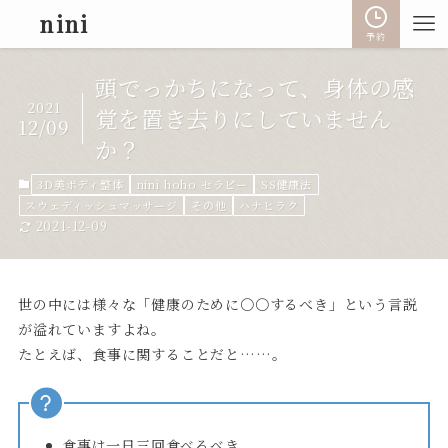
nini
予約
頭でっかちになって、身体の感
2021
覚を置き去りにしていません
12/09
か？
3D美ボディ整体
nini hoho セラピー
SS健康法
スウェディッシュマッサージ
その他
ハナヒラク
2021-12-09
世の中には様々な「健康のために〇〇するべき」という言説
が溢れていますよね。
たとえば、食事に関することだと……。
食事は一日三回食べるべき