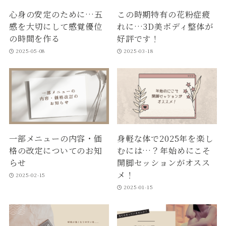
心身の安定のために…五
この時期特有の花粉症疲
感を大切にして感覚優位
れに…3D美ボディ整体が
の時間を作る
好評です！
2025-05-08
2025-03-18
一部メニューの内容・価
身軽な体で2025年を楽し
格の改定についてのお知
むには…？年始めにこそ
らせ
開脚セッションがオスス
メ！
2025-02-15
2025-01-15