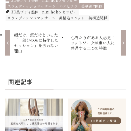
3D美ボディ整体
nini hoho セラピー
スウェディッシュマッサージ
ハナヒラク
美構造®開脚
3D美ボディ整体
nini hoho セラピー
スウェディッシュマッサージ
美構造メソッド
美構造開脚
顔だけ、頭だけといった
心当たりがある人必見！
「一部分のみに特化した
フットワークが重い人に
セッション」を扱わない
共通する二つの特徴
理由
関連記事