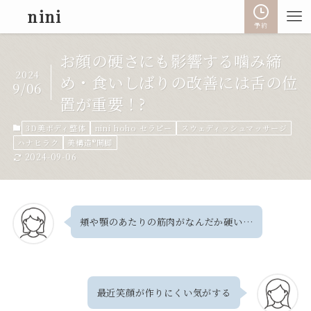
nini
予約
お顔の硬さにも影響する噛み締
2024
め・食いしばりの改善には舌の位
9/06
置が重要！?
3D美ボディ整体
nini hoho セラピー
スウェディッシュマッサージ
ハナヒラク
美構造®開脚
2024-09-06
頬や顎のあたりの筋肉がなんだか硬い…
最近笑顔が作りにくい気がする