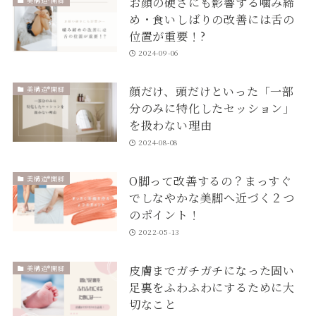
お顔の硬さにも影響する噛み締
め・食いしばりの改善には舌の
位置が重要！?
2024-09-06
顔だけ、頭だけといった「一部
美構造®開脚
分のみに特化したセッション」
を扱わない理由
2024-08-08
O脚って改善するの？まっすぐ
美構造®開脚
でしなやかな美脚へ近づく２つ
のポイント！
2022-05-13
皮膚までガチガチになった固い
美構造®開脚
足裏をふわふわにするために大
切なこと