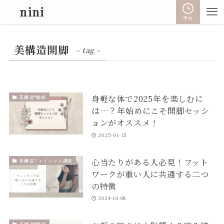
nini
予約
美構造開脚
– tag –
身軽な体で2025年を楽しむに
美構造®開脚
は…？年始めにこそ開脚セッシ
ョンがオススメ！
2025-01-15
心当たりがある人必見！フット
美構造フェイシャル講座
ワークが重い人に共通する二つ
の特徴
2024-10-08
美構造®開脚