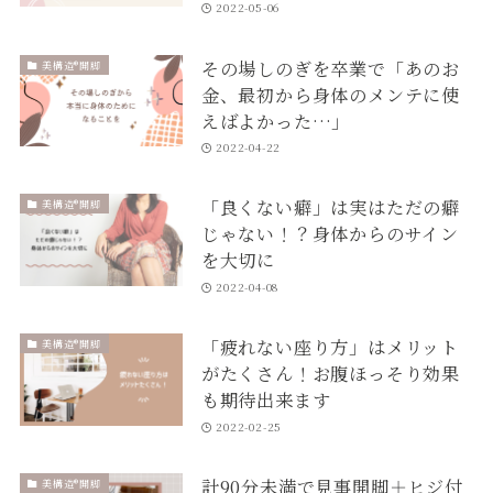
2022-05-06
その場しのぎを卒業で「あのお
美構造®開脚
金、最初から身体のメンテに使
えばよかった…」
2022-04-22
「良くない癖」は実はただの癖
美構造®開脚
じゃない！？身体からのサイン
を大切に
2022-04-08
「疲れない座り方」はメリット
美構造®開脚
がたくさん！お腹ほっそり効果
も期待出来ます
2022-02-25
計90分未満で見事開脚＋ヒジ付
美構造®開脚