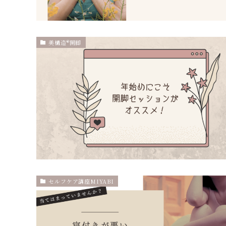
美構造®開脚
セルフケア講座MIYABI