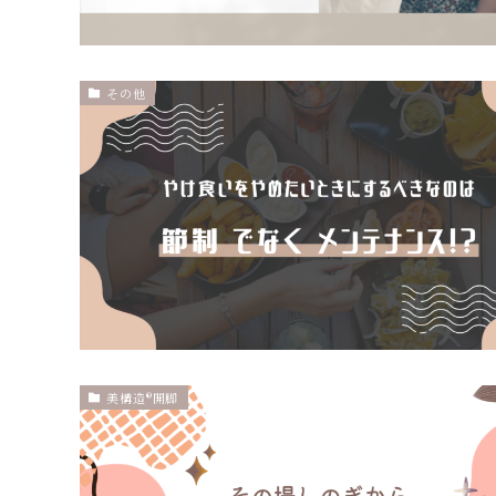
その他
美構造®開脚