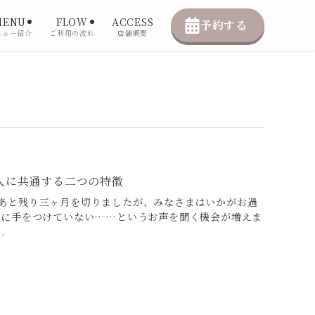
MENU
FLOW
ACCESS
予約する
ニュー紹介
ご利用の流れ
店舗概要
人に共通する二つの特徴
あと残り三ヶ月を切りましたが、みなさまはいかがお過
だに手をつけていない……というお声を聞く機会が増えま
.